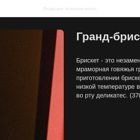
Ведущие позиции меню
Гранд-брис
Брискет - это незаме
мраморная говяжья г
приготовлении бриск
низкой температуре 
во рту деликатес. (37