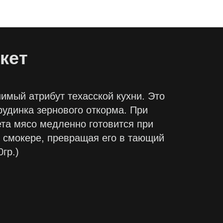
кет
нимый атрибут техасской кухни. Это
рудинка зернового откорма. При
ета мясо медленно готовится при
в смокере, превращая его в тающий
0гр.)